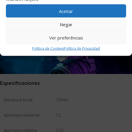
Aceitar
Negar
Ver preferências
Política de Cookies
Política de Privacidad
Especificaciones
Distancia focal
75mm
Apertura máximac
T2
Apertura mínima
T22