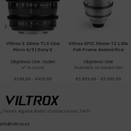
Seleccionar Opciones
Seleccionar Opciones
Viltrox S 23mm T1.5 Cine
Viltrox EPIC 50mm T2 1.33x
Micro 4/3 | Sony E
Full-Frame Anamórfica
Objetivos Cine
,
Outlet
Objetivos Cine
In stock
Available on backorder
€
249,00
-
€
459,00
€
3.899,00
-
€
3.999,00
¿Tienes alguna duda? ¡Contacta-nos 24/7!
info@viltrox.es