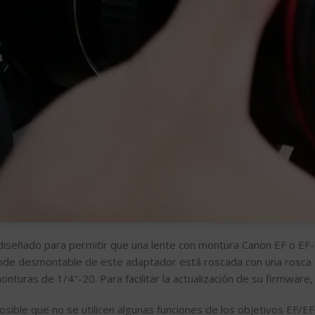
diseñado para permitir que una lente con montura Canon EF o EF
rípode desmontable de este adaptador está roscada con una rosca 
onturas de 1/4″-20. Para facilitar la actualización de su firmwar
osible que no se utilicen algunas funciones de los objetivos EF/EF