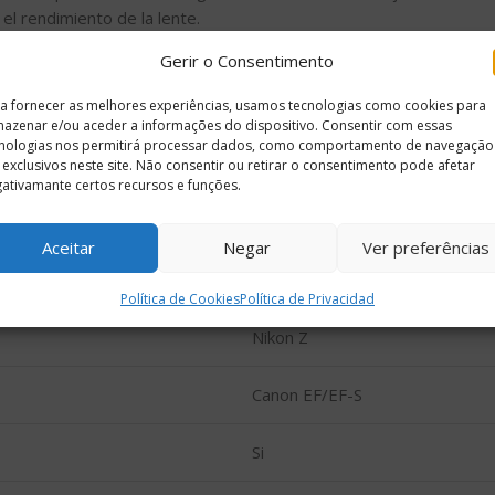
 el rendimiento de la lente.
egúrese de sujetar el objetivo mientras mueve la cámara y dispa
Gerir o Consentimento
e aumentará cuando se conecte este adaptador, la ampliación máx
meable, si dispara en días lluviosos, trate de no mojar el adaptad
a fornecer as melhores experiências, usamos tecnologias como cookies para
objetivo para habilitar el enfoque automático cuando sea posible
azenar e/ou aceder a informações do dispositivo. Consentir com essas
nologias nos permitirá processar dados, como comportamento de navegação
-20 para conexión directa a trípodes o placas de liberación rápi
 exclusivos neste site. Não consentir ou retirar o consentimento pode afetar
ativamante certos recursos e funções.
Aceitar
Negar
Ver preferências
Política de Cookies
Política de Privacidad
Nikon Z
Canon EF/EF-S
Si