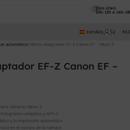
Dias úteis.
10h-13h e 14h-18
€
0,
ESPAÑOL
ue automático
Viltrox Adaptador EF-Z Canon EF – Nikon Z
aptador EF-Z Canon EF –
para cámaras Nikon Z
e fotograma completo y APS-C
ático y la exposición automática
rtura en el cuerpo de la cámara